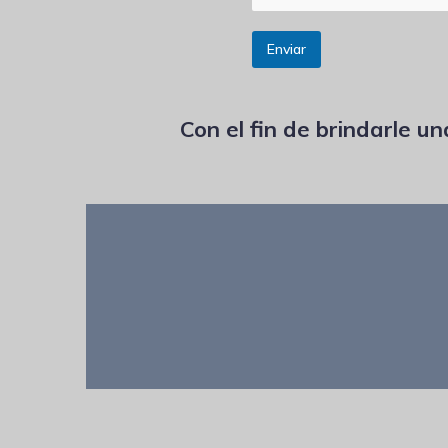
e
o
Enviar
Con el fin de brindarle u