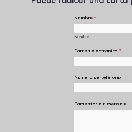
Puede radicar una carta p
Nombre
*
Nombre
Correo electrónico
*
*
Número de teléfono
*
C
o
r
r
e
Comentario o mensaje
o
C
o
r
r