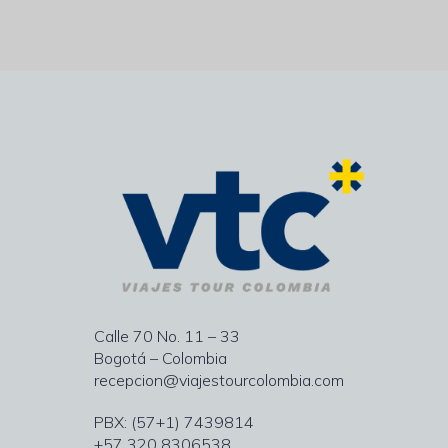
Calle 70 No. 11 – 33
Bogotá – Colombia
recepcion@viajestourcolombia.com
PBX: (57+1) 7439814
+57 320 8306538